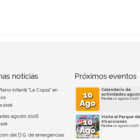
mas noticias
Próximos eventos
Pleno Infantil "La Copia" en
Calendario de
10
actividades agost
os
Fecha
10 agosto 2026
Ago
o 2026
dades agosto 2026
Visita al Parque d
10
Atracciones
2026
Fecha
10 agosto 2026
Ago
ión del D.G. de emergencias