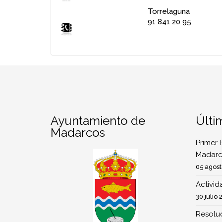
Torrelaguna
91 841 20 95
Ayuntamiento de
Últi
Madarcos
Primer 
Madarc
05 agost
Activi
30 julio 
Resoluc