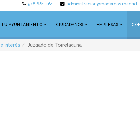
918 681 461
administracion@madarcos.madrid
TU AYUNTAMIENTO
CIUDADANOS
EMPRESAS
CO
e interés
Juzgado de Torrelaguna