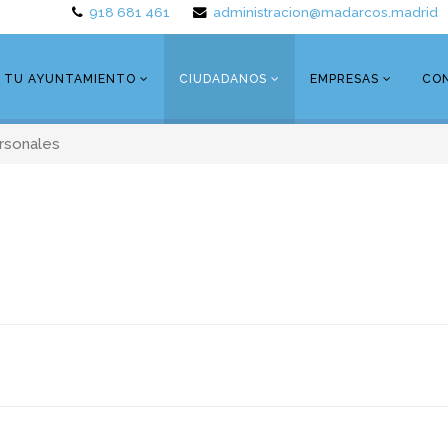
918 681 461
administracion@madarcos.madrid
TU AYUNTAMIENTO
CIUDADANOS
EMPRESAS
CO
rsonales