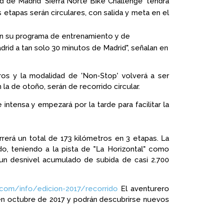
 de Madrid 'Sierra Norte Bike Challenge' tendrá
etapas serán circulares, con salida y meta en el
n su programa de entrenamiento y de
rid a tan solo 30 minutos de Madrid", señalan en
os y la modalidad de 'Non-Stop' volverá a ser
a de otoño, serán de recorrido circular.
intensa y empezará por la tarde para facilitar la
rrerá un total de 173 kilómetros en 3 etapas. La
o, teniendo a la pista de "La Horizontal" como
y un desnivel acumulado de subida de casi 2.700
e.com/info/edicion-2017/recorrido
El aventurero
 en octubre de 2017 y podrán descubrirse nuevos