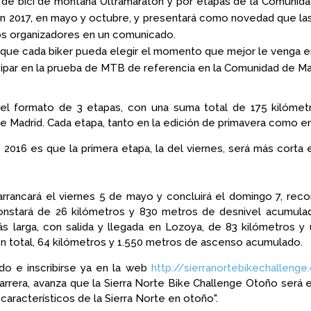
de bici de montaña Ultramaratón y por etapas de la Comunidad
n 2017, en mayo y octubre, y presentará como novedad que las 
os organizadores en un comunicado.
que cada biker pueda elegir el momento que mejor le venga e
cipar en la prueba de MTB de referencia en la Comunidad de Mad
el formato de 3 etapas, con una suma total de 175 kilómetr
adrid. Cada etapa, tanto en la edición de primavera como en l
016 es que la primera etapa, la del viernes, será más corta e 
rrancará el viernes 5 de mayo y concluirá el domingo 7, reco
onstará de 26 kilómetros y 830 metros de desnivel acumulad
más larga, con salida y llegada en Lozoya, de 83 kilómetros 
 En total, 64 kilómetros y 1.550 metros de ascenso acumulado.
do e inscribirse ya en la web
http://sierranortebikechalleng
carrera, avanza que la Sierra Norte Bike Challenge Otoño será
aracterísticos de la Sierra Norte en otoño".