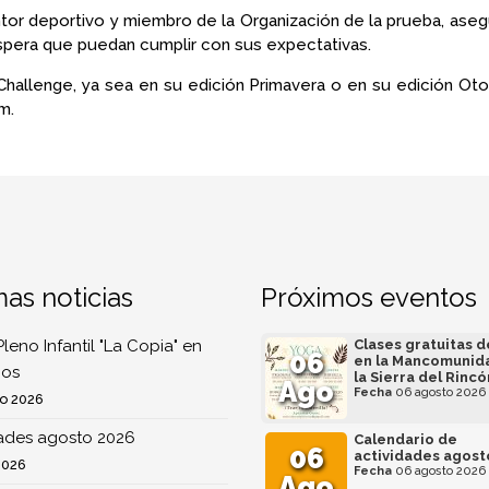
ntor deportivo y miembro de la Organización de la prueba, ase
espera que puedan cumplir con sus expectativas.
Challenge, ya sea en su edición Primavera o en su edición Oto
m.
mas noticias
Próximos eventos
Pleno Infantil "La Copia" en
Clases gratuitas 
06
en la Mancomunid
os
la Sierra del Rincó
Ago
Fecha
06 agosto 2026
o 2026
dades agosto 2026
Calendario de
06
actividades agost
2026
Fecha
06 agosto 2026
Ago