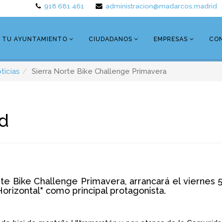
918 681 461
administracion@madarcos.madrid
TU AYUNTAMIENTO
CIUDADANOS
EMPRESAS
CO
ticias
Sierra Norte Bike Challenge Primavera
ad
rte Bike Challenge Primavera, arrancará el viernes
Horizontal" como principal protagonista.