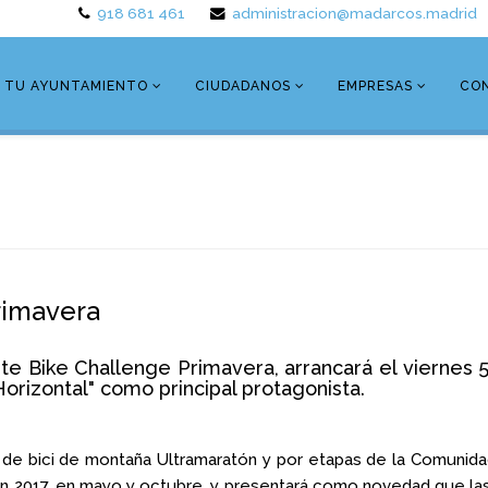
918 681 461
administracion@madarcos.madrid
TU AYUNTAMIENTO
CIUDADANOS
EMPRESAS
CO
rimavera
rte Bike Challenge Primavera, arrancará el viernes
Horizontal" como principal protagonista.
de bici de montaña Ultramaratón y por etapas de la Comunidad
n 2017, en mayo y octubre, y presentará como novedad que las 