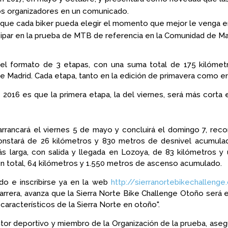
os organizadores en un comunicado.
que cada biker pueda elegir el momento que mejor le venga e
cipar en la prueba de MTB de referencia en la Comunidad de Mad
el formato de 3 etapas, con una suma total de 175 kilómetr
adrid. Cada etapa, tanto en la edición de primavera como en l
016 es que la primera etapa, la del viernes, será más corta e 
rrancará el viernes 5 de mayo y concluirá el domingo 7, reco
onstará de 26 kilómetros y 830 metros de desnivel acumulad
más larga, con salida y llegada en Lozoya, de 83 kilómetros 
 En total, 64 kilómetros y 1.550 metros de ascenso acumulado.
do e inscribirse ya en la web
http://sierranortebikechalleng
carrera, avanza que la Sierra Norte Bike Challenge Otoño será
aracterísticos de la Sierra Norte en otoño".
ntor deportivo y miembro de la Organización de la prueba, ase