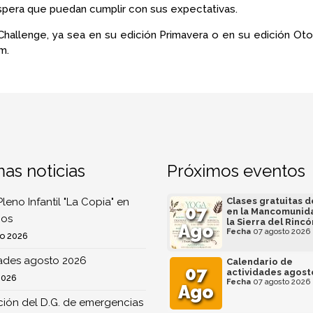
espera que puedan cumplir con sus expectativas.
Challenge, ya sea en su edición Primavera o en su edición Oto
m.
mas noticias
Próximos eventos
Pleno Infantil "La Copia" en
Clases gratuitas 
07
en la Mancomunid
os
la Sierra del Rincó
Ago
Fecha
07 agosto 2026
o 2026
dades agosto 2026
Calendario de
07
actividades agost
2026
Fecha
07 agosto 2026
Ago
ión del D.G. de emergencias