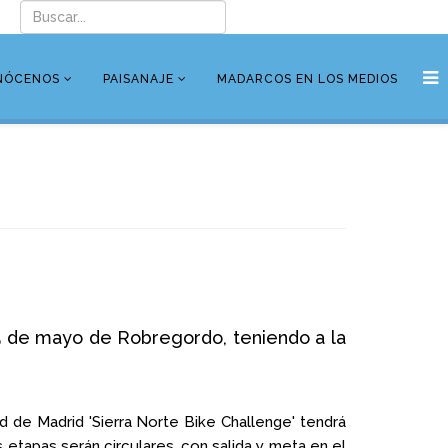
NÓCENOS
PAISANAJE
MADARCOS EN LOS MEDIOS
 5 de mayo de Robregordo, teniendo a la
 de Madrid 'Sierra Norte Bike Challenge' tendrá
etapas serán circulares, con salida y meta en el